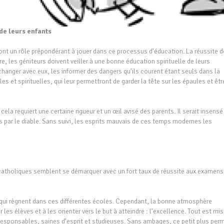
 de leurs enfants
ils ont un rôle prépondérant à jouer dans ce processus d’éducation. La réussite d
re, les géniteurs doivent veiller à une bonne éducation spirituelle de leurs
changer avec eux, les informer des dangers qu’ils courent étant seuls dans la
es et spirituelles, qui leur permettront de garder la tête sur les épaules et êtr
cela requiert une certaine rigueur et un œil avisé des parents. Il serait insensé
s par le diable. Sans suivi, les esprits mauvais de ces temps modernes les
catholiques semblent se démarquer avec un fort taux de réussite aux examens
ne qui règnent dans ces différentes écoles. Cependant, la bonne atmosphère
r les élèves et à les orienter vers le but à atteindre : l’excellence. Tout est mis
esponsables, saines d’esprit et studieuses. Sans ambages, ce petit plus per