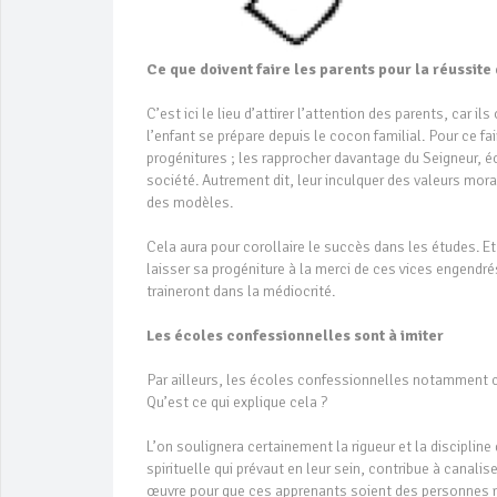
Ce que doivent faire les parents pour la réussite
C’est ici le lieu d’attirer l’attention des parents, car 
l’enfant se prépare depuis le cocon familial. Pour ce fai
progénitures ; les rapprocher davantage du Seigneur, é
société. Autrement dit, leur inculquer des valeurs moral
des modèles.
Cela aura pour corollaire le succès dans les études. Et 
laisser sa progéniture à la merci de ces vices engendré
traineront dans la médiocrité.
Les écoles confessionnelles sont à imiter
Par ailleurs, les écoles confessionnelles notamment 
Qu’est ce qui explique cela ?
L’on soulignera certainement la rigueur et la discipli
spirituelle qui prévaut en leur sein, contribue à canalise
œuvre pour que ces apprenants soient des personnes r