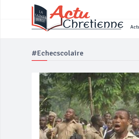
____________________________________
Actu
#echecscolaire