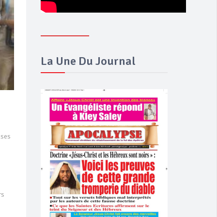
La Une Du Journal
uses
e
rs