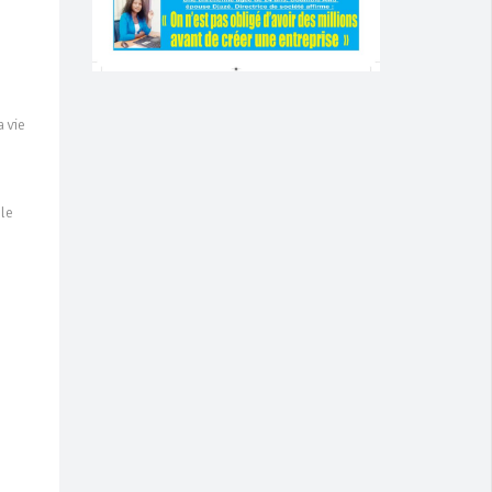
 vie
 le