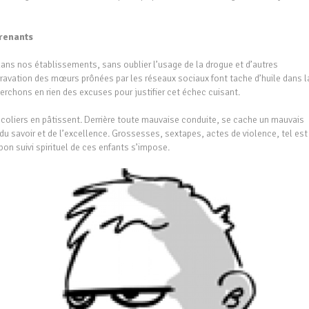
prenants
’ dans nos établissements, sans oublier l’usage de la drogue et d’autres
pravation des mœurs prônées par les réseaux sociaux font tache d’huile dans la
rchons en rien des excuses pour justifier cet échec cuisant.
es écoliers en pâtissent. Derrière toute mauvaise conduite, se cache un mauvais
 du savoir et de l’excellence. Grossesses, sextapes, actes de violence, tel est
bon suivi spirituel de ces enfants s’impose.