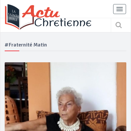
Tog
nav
#fraternité Matin