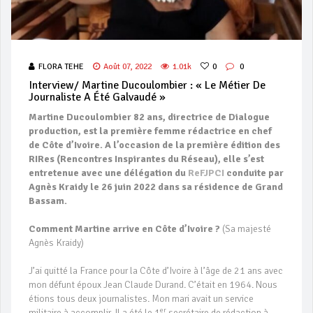
FLORA TEHE
Août 07, 2022
1.01k
0
0
Interview/ Martine Ducoulombier : « Le Métier De
Journaliste A Été Galvaudé »
Martine Ducoulombier 82 ans, directrice de Dialogue
production, est la première femme rédactrice en chef
de Côte d’Ivoire. A l’occasion de la première édition des
RIRes (Rencontres Inspirantes du Réseau), elle s’est
entretenue avec une délégation du
ReFJPCI
conduite par
Agnès Kraidy le 26 juin 2022 dans sa résidence de Grand
Bassam.
Comment Martine arrive en Côte d’Ivoire ?
(Sa majesté
Agnès Kraidy)
J’ai quitté la France pour la Côte d’Ivoire à l’âge de 21 ans avec
mon défunt époux Jean Claude Durand. C’était en 1964. Nous
étions tous deux journalistes. Mon mari avait un service
er
militaire à accomplir. Il a été le 1
secrétaire de rédaction à