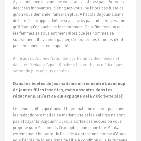
Ayez confiance en vous, ne vous sous-estimez pas. Proposez
des idées innovantes, distinguez-vous, ne faites pas juste ce
qu’on vous demande, faites-en plus. A l’école de journalisme
de Lille j’en ai appris. Même si je n’avais pas fait Lille, j’estime
qu’il faut qu’on sache se faire entendre. On a l’impression que
les femmes se sous estiment alors que les hommes se
surestiment. Ils veulent gagner, s’imposer. Les femmes n’ont
pas confiance en leur capacité.
A lire aussi:
Journée Nationale des Femmes des médias et
dans les Médias / Agnès Kraidy : « les contenus médiatiques
seront de plus en plus genrés »
Dans les écoles de journalisme on rencontre beaucoup
de jeunes filles inscrites, mais absentes dans les
rédactions. Qu’est ce qui explique cela ?
(Norberte zézé)
Les jeunes filles qui étudient le journalisme ne sont pas dans
les rédactions car elles se marient vite et les salaires ne sont
pas attrayants. Aujourd’hui, vous sortez des écoles on vous
propose quoi ? Je prends l’exemple d’une jeune fille Malika
extrêmement brillante. Je l’ai aidé à obtenir une bourse d’étude
pour l’école de journalisme de Lille à condition qu’elle revienne