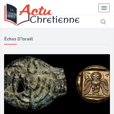
Tog
nav
Échos D’Israël