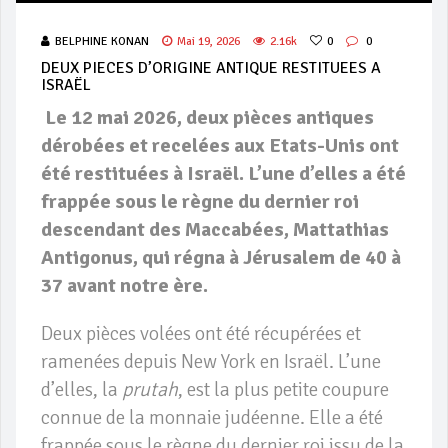
BELPHINE KONAN
Mai 19, 2026
2.16k
0
0
DEUX PIECES D’ORIGINE ANTIQUE RESTITUEES A
ISRAËL
Le 12 mai 2026, deux pièces antiques
dérobées et recelées aux Etats-Unis ont
été restituées à Israël. L’une d’elles a été
frappée sous le règne du dernier roi
descendant des Maccabées, Mattathias
Antigonus, qui régna à Jérusalem de 40 à
37 avant notre ère.
Deux pièces volées ont été récupérées et
ramenées depuis New York en Israël. L’une
d’elles, la
prutah
, est la plus petite coupure
connue de la monnaie judéenne. Elle a été
frappée sous le règne du dernier roi issu de la