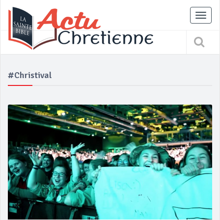
Tog
nav
#christival