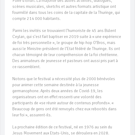
Foire d’Erfurt. La majorité des autres activités, dialogues,
scènes musicales, sketchs et autres formats artistique ont
fourmillé dans tous les coins de la capitale de la Thuringe, qui
compte 214 000 habitants.
Parmi les invités se trouvaient l’humoriste de 45 ans Bülent
Ceylan, qui s’est fait baptiser en 2019 suite à « une expérience
de foi très personnelle », le groupe de hip-hop O’Bros, mais
aussi le Ministre-président de l’Etat fédéré de Thuringe. Ils ont
chacun témoigné de leur compréhension de la foi chrétienne.
Des animateurs de jeunesse et pasteurs ont aussi pris part à
ce rassemblent.
Notons que le festival a nécessité plus de 2000 bénévoles
pour animer cette semaine destinée à la jeunesse
germanophone. Après deux années de Covid-19, les
organisateurs ont en effet ressenti une volonté des
participants de «se réunir autour de contenus profonds». «
Beaucoup de gens ont été renvoyés chez eux rebootés dans
leur foi », assurent-ils.
La prochaine édition de ce festival, né en 1976 au sein du
Jesus Movement aux Etats-Unis, se déroulera en 2028.