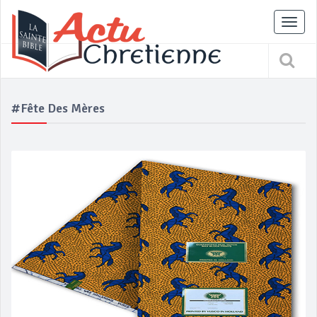
Tog
nav
#fête Des Mères