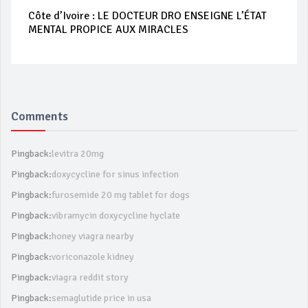
Côte d’Ivoire : LE DOCTEUR DRO ENSEIGNE L’ÉTAT
MENTAL PROPICE AUX MIRACLES
Comments
Pingback:
levitra 20mg
Pingback:
doxycycline for sinus infection
Pingback:
furosemide 20 mg tablet for dogs
Pingback:
vibramycin doxycycline hyclate
Pingback:
honey viagra nearby
Pingback:
voriconazole kidney
Pingback:
viagra reddit story
Pingback:
semaglutide price in usa