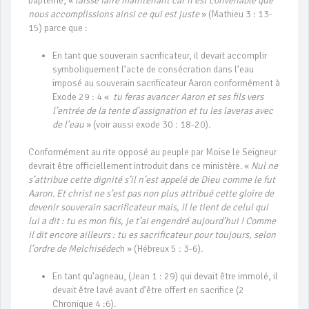
baptême, «
laisse faire maintenant car il est convenable que
nous accomplissions ainsi ce qui est juste
» (Mathieu 3 : 13-
15) parce que :
En tant que souverain sacrificateur, il devait accomplir
symboliquement l’acte de consécration dans l’eau
imposé au souverain sacrificateur Aaron conformément à
Exode 29 : 4 «
tu feras avancer Aaron et ses fils vers
l’entrée de la tente d’assignation et tu les laveras avec
de l’eau
» (voir aussi exode 30 : 18-20).
Conformément au rite opposé au peuple par Moise le Seigneur
devrait être officiellement introduit dans ce ministère. «
Nul ne
s’attribue cette dignité s’il n’est appelé de Dieu comme le fut
Aaron. Et christ ne s’est pas non plus attribué cette gloire de
devenir souverain sacrificateur mais, il le tient de celui qui
lui a dit : tu es mon fils, je t’ai engendré aujourd’hui ! Comme
il dit encore ailleurs : tu es sacrificateur pour toujours, selon
l’ordre de Melchisédec
h » (Hébreux 5 : 3-6).
En tant qu’agneau, (Jean 1 : 29) qui devait être immolé, il
devait être lavé avant d’être offert en sacrifice (2
Chronique 4 :6).