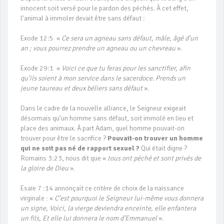
innocent soit versé pour le pardon des péchés. À cet effet,
l’animal à immoler devait être sans défaut :
Exode 12:5 «
Ce sera un agneau sans défaut, mâle, âgé d’un
an ; vous pourrez prendre un agneau ou un chevreau
».
Exode 29:1 «
Voici ce que tu feras pour les sanctifier, afin
qu’ils soient à mon service dans le sacerdoce. Prends un
jeune taureau et deux béliers sans défaut
».
Dans le cadre de la nouvelle alliance, le Seigneur exigeait
désormais qu’un homme sans défaut, soit immolé en lieu et
place des animaux. À part Adam, quel homme pouvait-on
trouver pour être le sacrifice ?
Pouvait-on trouver un homme
qui ne soit pas né de rapport sexuel ?
Qui était digne ?
Romains 3:23, nous dit que «
tous ont péché et sont privés de
la gloire de Dieu
».
Esaïe 7 :14 annonçait ce critère de choix de la naissance
virginale : «
C’est pourquoi le Seigneur lui-même vous donnera
un signe, Voici, la vierge deviendra enceinte, elle enfantera
un fils, Et elle lui donnera le nom d’Emmanuel
».