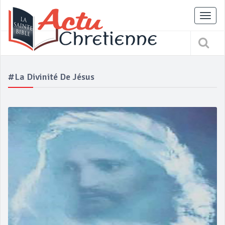
Tog
nav
#la Divinité De Jésus