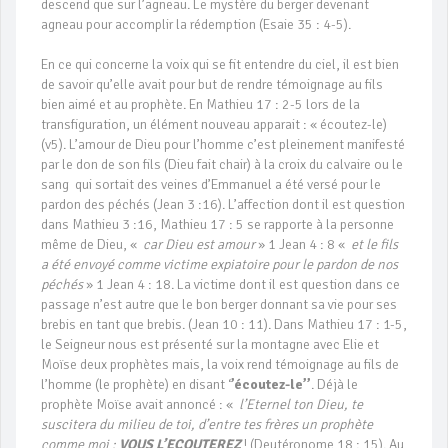
descend que sur l’agneau. Le mystère du berger devenant
agneau pour accomplir la rédemption (Esaie 35 : 4-5).
En ce qui concerne la voix qui se fit entendre du ciel, il est bien
de savoir qu’elle avait pour but de rendre témoignage au fils
bien aimé et au prophète. En Mathieu 17 : 2-5 lors de la
transfiguration, un élément nouveau apparait : « écoutez-le)
(v5). L’amour de Dieu pour l’homme c’est pleinement manifesté
par le don de son fils (Dieu fait chair) à la croix du calvaire ou le
sang qui sortait des veines d’Emmanuel a été versé pour le
pardon des péchés (Jean 3 :16). L’affection dont il est question
dans Mathieu 3 :16, Mathieu 17 : 5 se rapporte à la personne
même de Dieu, «
car Dieu est amour
» 1 Jean 4 : 8 «
et le fils
a été envoyé comme victime expiatoire pour le pardon de nos
péchés
» 1 Jean 4 : 18. La victime dont il est question dans ce
passage n’est autre que le bon berger donnant sa vie pour ses
brebis en tant que brebis. (Jean 10 : 11). Dans Mathieu 17 : 1-5,
le Seigneur nous est présenté sur la montagne avec Elie et
Moïse deux prophètes mais, la voix rend témoignage au fils de
l’homme (le prophète) en disant ‘
’écoutez-le’’
. Déjà le
prophète Moïse avait annoncé : «
l’Eternel ton Dieu, te
suscitera du milieu de toi, d’entre tes frères un prophète
comme moi :
VOUS L’ECOUTEREZ
! (Deutéronome 18 : 15). Au