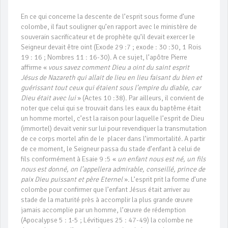
En ce qui concerne la descente de l’esprit sous forme d’une
colombe, il faut souligner qu’en rapport avec le ministère de
souverain sacrificateur et de prophète qu’il devait exercer le
Seigneur devait être oint (Exode 29 :7 ; exode : 30 :30, 1 Rois
19 : 16 ; Nombres 11 : 16-30). A ce sujet, l’apôtre Pierre
affirme «
vous savez comment Dieu a oint du saint esprit
Jésus de Nazareth qui allait de lieu en lieu faisant du bien et
guérissant tout ceux qui étaient sous l’empire du diable, car
Dieu était avec lui
» (Actes 10 :38). Par ailleurs, il convient de
noter que celui qui se trouvait dans les eaux du baptême était
un homme mortel, c’est la raison pour laquelle l’esprit de Dieu
(immortel) devait venir sur lui pour revendiquer la transmutation
de ce corps mortel afin de le placer dans l’immortalité. A partir
de ce moment, le Seigneur passa du stade d’enfant à celui de
fils conformément à Esaie 9 :5 «
un enfant nous est né, un fils
nous est donné, on l’appellera admirable, conseillé, prince de
paix Dieu puissant et père Eternel
». L’esprit prit la forme d’une
colombe pour confirmer que l’enfant Jésus était arriver au
stade de la maturité près à accomplir la plus grande œuvre
jamais accomplie par un homme, l’œuvre de rédemption
(Apocalypse 5 : 1-5 ; Lévitiques 25 : 47-49) la colombe ne