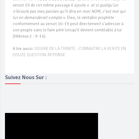
verset 19 de cet même passage il ajoute «
et si quelqu’un
n’écoute pas mes paroles qu’il dira en mon NOM, c’est moi qui
lui en demanderait compte
». Dieu, le véritable prophète
conformément au verset 16-19 peut directement s’adresser à
son peuple sans le faire périr lorsqu’il devient semblable à lui
(Hébreux 2 : 9-14).
A lire aussi:
DOGME DE LA TRINITE : CONNAITRE LA VERITE EN
DOUZE QUESTION-REPONSE
Suivez Nous Sur :