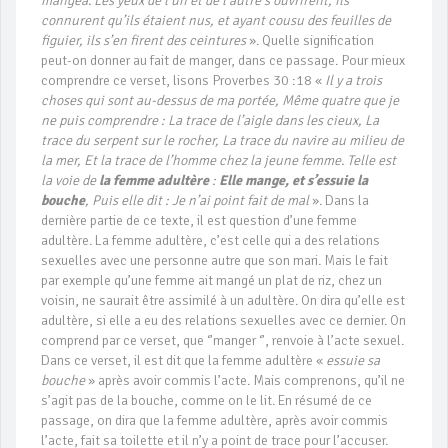
mangea. Les yeux de l’un et de l’autre s’ouvrirent, ils
connurent qu’ils étaient nus, et ayant cousu des feuilles de
figuier, ils s’en firent des ceintures
». Quelle signification
peut-on donner au fait de manger, dans ce passage. Pour mieux
comprendre ce verset, lisons Proverbes 30 :18 «
Il y a trois
choses qui sont au-dessus de ma portée, Même quatre que je
ne puis comprendre : La trace de l’aigle dans les cieux, La
trace du serpent sur le rocher, La trace du navire au milieu de
la mer, Et la trace de l’homme chez la jeune femme. Telle est
la voie de
la femme adultère
:
Elle mange, et s’essuie la
bouche
, Puis elle dit : Je n’ai point fait de mal
». Dans la
dernière partie de ce texte, il est question d’une femme
adultère. La femme adultère, c’est celle qui a des relations
sexuelles avec une personne autre que son mari. Mais le fait
par exemple qu’une femme ait mangé un plat de riz, chez un
voisin, ne saurait être assimilé à un adultère. On dira qu’elle est
adultère, si elle a eu des relations sexuelles avec ce dernier. On
comprend par ce verset, que ‘’manger ‘’, renvoie à l’acte sexuel.
Dans ce verset, il est dit que la femme adultère «
essuie sa
bouche
» après avoir commis l’acte. Mais comprenons, qu’il ne
s’agit pas de la bouche, comme on le lit. En résumé de ce
passage, on dira que la femme adultère, après avoir commis
l’acte, fait sa toilette et il n’y a point de trace pour l’accuser.