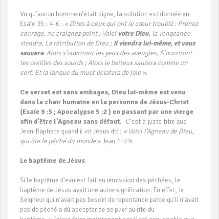
Vu qu’aucun homme n’était digne, la solution est donnée en
Esaïe 35 : 4-6 :
« Dites à ceux qui ont le cœur troublé : Prenez
courage, ne craignez point ; Voici
votre Dieu
, la vengeance
viendra, La rétribution de Dieu ;
Il viendra lui-même, et vous
sauvera
. Alors s’ouvriront les yeux des aveugles, S’ouvriront
les oreilles des sourds ; Alors le boiteux sautera comme un
cerf, Et la langue du muet éclatera de joie ».
Ce verset est sans ambages, Dieu lui-même est venu
dans la chair humaine en la personne de Jésus-Christ
(Esaïe 9 :5 ; Apocalypse 5 :2 ) en passant par une vierge
afin d’être l’Agneau sans défaut
. C’est à juste titre que
Jean-Baptiste quand il vit Jésus dit :
« Voici l’Agneau de Dieu,
qui ôte le péché du monde
» Jean 1 :29.
Le baptême de Jésus
Si le baptême d’eau est fait en rémission des péchées, le
baptême de Jésus avait une autre signification. En effet, le
Seigneur qui n’avait pas besoin de repentance parce qu’il n’avait
pas de péché a dû accepter de se plier au rite du