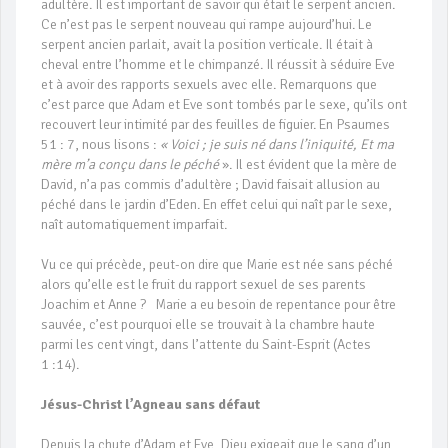
adultère. Il est important de savoir qui était le serpent ancien.
Ce n’est pas le serpent nouveau qui rampe aujourd’hui. Le
serpent ancien parlait, avait la position verticale. Il était à
cheval entre l’homme et le chimpanzé. Il réussit à séduire Eve
et à avoir des rapports sexuels avec elle. Remarquons que
c’est parce que Adam et Eve sont tombés par le sexe, qu’ils ont
recouvert leur intimité par des feuilles de figuier. En Psaumes
51 : 7, nous lisons :
« Voici ; je suis né dans l’iniquité, Et ma
mère m’a conçu dans le péché
». Il est évident que la mère de
David, n’a pas commis d’adultère ; David faisait allusion au
péché dans le jardin d’Eden. En effet celui qui naît par le sexe,
naît automatiquement imparfait.
Vu ce qui précède, peut-on dire que Marie est née sans péché
alors qu’elle est le fruit du rapport sexuel de ses parents
Joachim et Anne ? Marie a eu besoin de repentance pour être
sauvée, c’est pourquoi elle se trouvait à la chambre haute
parmi les cent vingt, dans l’attente du Saint-Esprit (Actes
1 :14).
Jésus-Christ l’Agneau sans défaut
Depuis la chute d’Adam et Eve, Dieu exigeait que le sang d’un