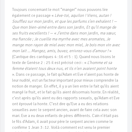
Toujours concernant le mot ‘’manger’’ nous pouvons lire
également ce passage «
Lève-toi, aquilon ! Viens, autan !
Soufflez sur mon jardin, et que les parfums s’en exhalent ! —
Que mon bien-aimé entre dans son jardin, Et qu’il mange de
ses fruits excellents ! — « J’entre dans mon jardin, ma sœur,
ma fiancée ; Je cueille ma myrrhe avec mes aromates, Je
mange mon rayon de miel avec mon miel, Je bois mon vin avec
mon lait … Mangez, amis, buvez, enivrez-vous d’amour !
»
(Cantique des cantiques 4 :16 et 5 : 1). Quand nous lisons le
texte de Genèse 2 : 25 il est précisé ceci : «
L’homme et sa
femme étaient tous deux nus, et ils n’en avaient point honte
». Dans ce passage, le fait qu’Adam et Eve n’aient pas honte de
leur nudité, est un facteur important pour mieux comprendre la
notion de manger. En effet, il y a un lien entre le fait qu’ils aient
mangé le fruit, et le fait qu’ils aient désormais honte. En réalité,
c’est après qu’ils aient eu des rapports sexuels, qu’Adam et Eve
ont éprouvé la honte. C’est dire qu’Eve a eu des relations
sexuelles avec le serpent ancien, avant de faire cela avec son
mari. Eve a eu deux enfants de pères différents. Caïn n’était pas
le fils d’Adam, il avait pour père le serpent ancien comme le
confirme 1 Jean 3 :12. Voilà comment est venu le premier