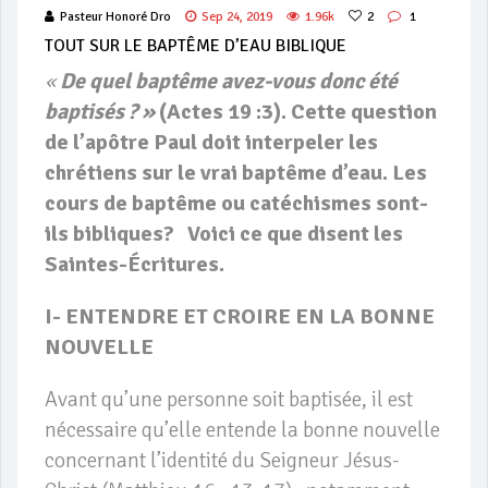
Pasteur Honoré Dro
Sep 24, 2019
1.96k
2
1
TOUT SUR LE BAPTÊME D’EAU BIBLIQUE
«
De quel baptême avez-vous donc été
bapt
isés ? »
(Actes 19 :3). Cette question
de l’apôtre Paul doit interpeler les
chrétiens sur le vrai baptême d’eau. Les
cours de baptême ou catéchismes sont-
ils bibliques? Voici ce que disent les
Saintes-Écritures.
I- ENTENDRE ET CROIRE EN LA BONNE
NOUVELLE
Avant qu’une personne soit baptisée, il est
nécessaire qu’elle entende la bonne nouvelle
concernant l’identité du Seigneur Jésus-