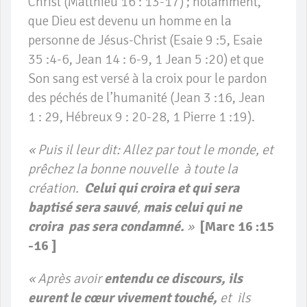
Christ (Matthieu 16 : 13-17) ; notamment,
que Dieu est devenu un homme en la
personne de Jésus-Christ (Esaie 9 :5, Esaie
35 :4-6, Jean 14 : 6-9, 1 Jean 5 :20) et que
Son sang est versé à la croix pour le pardon
des péchés de l’humanité (Jean 3 :16, Jean
1 : 29, Hébreux 9 : 20-28, 1 Pierre 1 :19).
« Puis il leur dit: Allez par tout le monde, et
prêchez la bonne nouvelle à toute la
création.
Celui qui croira et qui sera
baptisé sera sauvé
,
mais celui qui ne
croira pas sera condamné.
»
[
Marc 16 :15
-16 ]
« Après avoir
entendu ce discours, ils
eurent le cœur vivement touché,
et ils