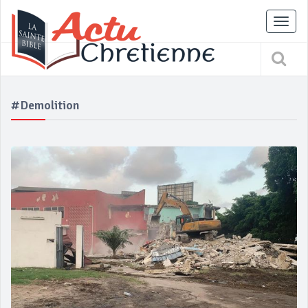
Tog
nav
#Demolition