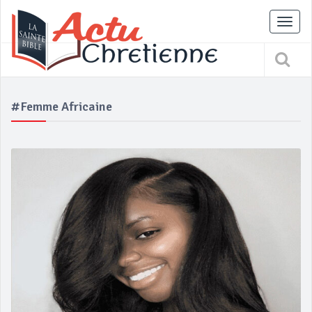
Tog
nav
#femme Africaine