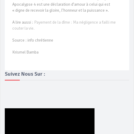
Apocalypse 4 est une déclaration d’amour à celui qui est
« digne de recevoir la gloire, l’honneur et la puissance ».
A lire aussi :
Payement de la dîme : Ma négligence a failli me
couter la vie.
Source : info chrétienne
Krismel Bamba
Suivez Nous Sur :