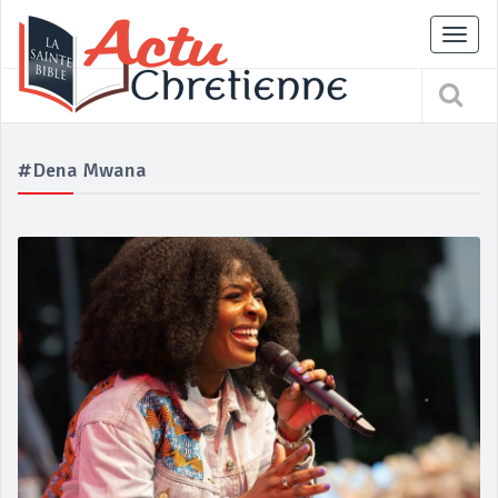
Tog
nav
#Dena Mwana