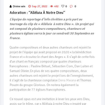
Divine win
Sep 27, 2022
492
0
0
Adoration : ‘’Alléluia À Notre Dieu’’
L’équipe de reportage d’info chrétien a pris part au
tournage du clip de « Alléluia à notre Dieu ». Un projet qui
est composé de plusieurs compositeurs, chanteurs et
plusieurs églises verra le jour ce vendredi 30 Septembre en
France.
Quatre compositeurs et deux autres chanteurs ont rejoint le
projet de l’équipe qui avait proposé en 2020 « la bénédiction
France et « écoutez le chant des Anges ». Il s’agit de cette fois
d’un chant en français composé par quatre chanteurs
francophones : Pauline Bétuel, Sébastien Corn, Dan Luiten et
Samuel Olivier. En plus de ses quatre compositeurs, deux
autres chanteurs ont rejoint le projet lors de l’enregistrement,
il s’agit de la chanteuse congolaise
Dena Mwana
et Thomas
Pouzin du groupe Glorious. On notera également la
participation de 77 églises francophones.
Ce nouvel opus est une invitation à lever les yeux vers Dieu,
assis sur le trône, car « Alléluia à notre Dieu » inspiré par