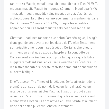
tablette :« Maudit, maudit, maudit – maudit par le Dieu YHW. Tu
mourras maudit. Maudit tu mourras sûrement. Maudit par YHW
– maudit, maudit, maudit. » Une inscription qui, d’après les
archéologues, fait référence aux événements mentionnés dans
Deutéronome 27 versets 15 à 26, lorsque les israélites
apprennent qu’ils seront maudits s’ils désobéissent à Dieu.
Chrsitian Headlines rapporte que selon l’archéologue, il s’agit
d’une grande découverte car les dates de l’Ancien Testament
sont régulièrement soumises à débat. Certains chercheurs
affirment en effet que l’exode d’Egypte et la conquête de
Canaan sont arrivées beaucoup plus tard que ce que la Bible
suggère remettant ainsi en cause la véracité des Écritures. Or,
les lettres inscrites sur cette tablette semblent donner raison
au texte biblique.
En effet, selon The Times of Israël, ces écrits attestent de la
première utilisation du nom de Dieu en Terre d’Israël ce qui
retarde de plusieurs siècles l’alphabétisation prouvée des
israélites. Cela montre notamment que les israélites étaient
alphabétisés lorsqu’ils sont arrivés en Terre Sainte et auraient
donc bel et bien pu écrire l’Ancien Testament.