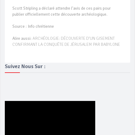
Scott Stripling a déclaré attendre l’avis de ces pairs pour
publier officiellement cette découverte archéologique.
Source : Info chrétienne
Alire aussi:
ARCHÉOLOGIE: DÉCOUVERTE D’UN GISEMENT
CONFIRMANT LA CONQUÊTE DE JÉRUSALEM PAR BABYLONE
Suivez Nous Sur :