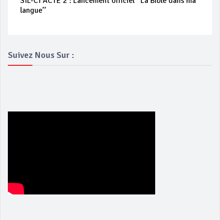
SIL-CI ACTE 2 : Lancement officiel ‘’La Bible dans ma
langue’’
Suivez Nous Sur :