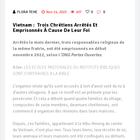
FLORA TEHE
Nov 14, 2022
407
0
0
Vietnam : Trois Chrétiens Arrêtés Et
Emprisonnés À Cause De Leur Foi
Arrêtés le mois dernier, trois responsables religieux de
la même fratrie, ont été emprisonnés en début
novembre 2022, selon l
’ONG Portes Ouvertes
.
A lire:
LES ECOLES PASTORALES OU INSTITUTS BIBLIQUES
SONT CONTRAIRES A LA BIBLE
L’organise relate qu’ils sont accusés à tort d’avoir volé du riz à
d’autres villageois. Il que ce motif est un prétexte pour les
persécuter. Et cela a débuté quand quatre familles du village,
composées de seize membres, devenues chrétiennes, ont
commencé à organiser des réunions dans leurs maisons.
Depuis, ces familles, appartenant à la tribu Hmong du centre
du Vietnam, n’ont plus rien. Tous leurs biens, leur récolte de riz,
leurs animaux et leurs maisons ont été confisqués ou détruits.