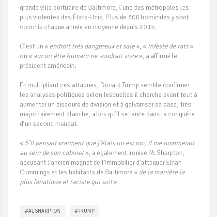
grande ville portuaire de Baltimore, l’une des métropoles les
plus violentes des États-Unis. Plus de 300 homicides y sont
commis chaque année en moyenne depuis 2015.
C’est un «
endroit très dangereux et sale
», «
infesté de rats
»
où «
aucun être humain ne
voudrait vivre
», a affirmé le
président américain.
En multipliant ces attaques, Donald Trump semble confirmer
les analyses politiques selon lesquelles il cherche avant tout à
alimenter un discours de division et à galvaniser sa base, très
majoritairement blanche, alors qu’il se lance dans la conquête
d’un second mandat.
«
S’il pensait vraiment que j’étais un escroc, il me nommerait
au sein de son cabinet
», a également ironisé M. Sharpton,
accusant l’ancien magnat de l’immobilier d’attaquer Elijah
Cummings et les habitants de Baltimore «
de la manière la
plus fanatique et raciste qui soit
».
#AL SHARPTON
#TRUMP