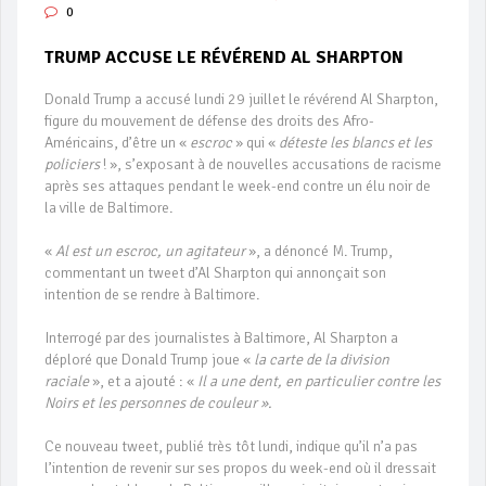
0
TRUMP ACCUSE LE RÉVÉREND AL SHARPTON
Donald Trump a accusé lundi 29 juillet le révérend Al Sharpton,
figure du mouvement de défense des droits des Afro-
Américains, d’être un «
escroc
» qui «
déteste les blancs et les
policiers
! », s’exposant à de nouvelles accusations de racisme
après ses attaques pendant le week-end contre un élu noir de
la ville de Baltimore.
«
Al est un escroc, un agitateur
», a dénoncé M. Trump,
commentant un tweet d’Al Sharpton qui annonçait son
intention de se rendre à Baltimore.
Interrogé par des journalistes à Baltimore, Al Sharpton a
déploré que Donald Trump joue «
la carte de la division
raciale
», et a ajouté : «
Il a une dent, en particulier contre les
Noirs et les personnes de couleur ».
Ce nouveau tweet, publié très tôt lundi, indique qu’il n’a pas
l’intention de revenir sur ses propos du week-end où il dressait