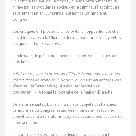
un sombre tableau de Baltimore, ville majoritairement noire
minée par les problèmes sociaux et la criminalité et critiquait
sévèrement Elijah Cummings, élu noir de Baltimore au
Congrès.
Ses critiques ont provoqué un tollé dans l’opposition, le chef
des démocrates à la Chambre des représentants Nancy Pelosi
les qualifiant de «
racistes
».
Lundi matin, le président américain a repris ses attaques de
plus belle.
« Baltimore, sous la direction d’Elijah Cummings, a les pires
statistiques de crime de la Nation. 25 ans de bavardages, pas
d’action ! Tellement fatigué d’écouter les mêmes
conneries…
», A tonné le locataire de la Maison-Blanche.
Déjà à la mi-juillet, Donald Trump avait appelé quatre élues
démocrates du Congrès issues de minorités à «
retourner
»
d’où elles venaient, s’attirant déjà des accusations de racisme
et de xénophobie.
La controverse s’est focalisée depuis le week-end sur la