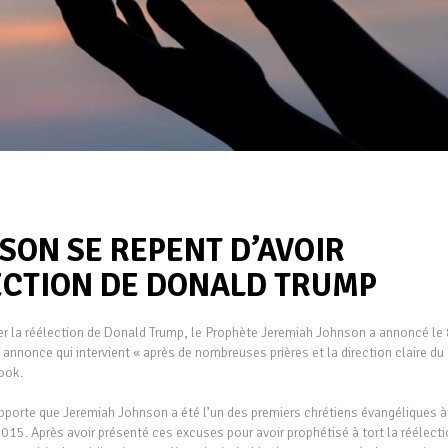
SON SE REPENT D’AVOIR
ECTION DE DONALD TRUMP
er la réélection de Donald Trump, le Prophète Jeremiah Johnson a annoncé le
 annonce qui intervient « après de nombreuses prières et la direction claire du
ook.
rapporte que Jeremiah Johnson a été l’un des premiers chrétiens évangéliques à
015. Après avoir présenté ces excuses pour avoir prophétisé à tort la réélect