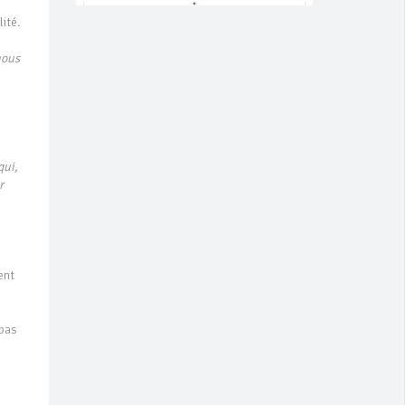
lité.
nous
qui,
r
ent
 pas