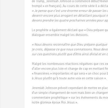
de Trump, Jeremiah Johnson a commencé début février un
trompé » en français). Au cours de cette série il a déclar
« Je pense que c’est une énorme erreur de passer les 
devenir encore plus arrogant en détaillant pourquoi n
devons prendre les quatre prochaines années pour app
Le prophète a également déclaré que « Dieu prépare qu
dialoguer ensemble malgré les divisions.
« Nous devons reconnaître que Dieu prépare quelque 
je crois, dépasse ce que nous connaissons. Nous dev
sur ces questions plutôt que d’être ainsi divisé et en c
Malgré les nombreuses réactions négatives que ces exc
d’aller encore plus loin et change de cap en mettant f
« financières » importantes et qui sera « un choc pour 
à Jésus plutôt qu’à toute autre voix en cette saison ».
Jeremiah Johnson prévoit cependant de mettre en place 
d’un simple changement de nom mais bien un changement
commentaire prophétique » sur les événements du monde
notre glorieux époux Roi Jésus ».