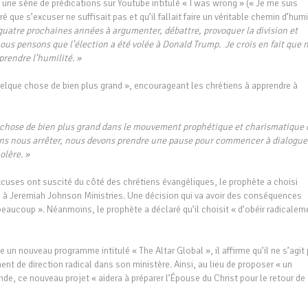
e série de prédications sur Youtube intitulé « I was wrong » (« Je me suis
é que s’excuser ne suffisait pas et qu’il fallait faire un véritable chemin d’humi
quatre prochaines années à argumenter, débattre, provoquer la division et
ous pensons que l’élection a été volée à Donald Trump. Je crois en fait que 
rendre l’humilité. »
elque chose de bien plus grand », encourageant les chrétiens à apprendre à
chose de bien plus grand dans le mouvement prophétique et charismatique 
ons nous arrêter, nous devons prendre une pause pour commencer à dialogue
olère. »
uses ont suscité du côté des chrétiens évangéliques, le prophète a choisi
in à Jeremiah Johnson Ministries. Une décision qui va avoir des conséquences
beaucoup ». Néanmoins, le prophète a déclaré qu’il choisit « d’obéir radicalem
un nouveau programme intitulé « The Altar Global », il affirme qu’il ne s’agit
 de direction radical dans son ministère. Ainsi, au lieu de proposer « un
, ce nouveau projet « aidera à préparer l’Épouse du Christ pour le retour de