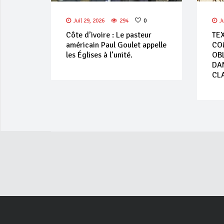
Juil 29, 2026
294
0
J
Côte d’ivoire : Le pasteur
TEX
américain Paul Goulet appelle
CO
les Églises à l’unité.
OB
DA
CL