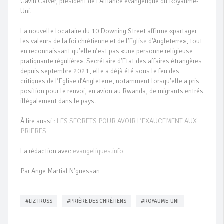
Gavin Calver, président de l’Alliance évangélique du Royaume-
Uni.
La nouvelle locataire du 10 Downing Street affirme «partager
les valeurs de la foi chrétienne et de l’
Eglise
d’Angleterre», tout
en reconnaissant qu’elle n’est pas «une personne religieuse
pratiquante régulière». Secrétaire d’Etat des affaires étrangères
depuis septembre 2021, elle a déjà été sous le feu des
critiques de l’Eglise d’Angleterre, notamment lorsqu’elle a pris
position pour le renvoi, en avion au Rwanda, de migrants entrés
illégalement dans le pays.
À lire aussi :
LES SECRETS POUR AVOIR L’EXAUCEMENT AUX
PRIERES
La rédaction avec
evangeliques.info
Par Ange Martial N’guessan
#LIZ TRUSS
#PRIÈRE DES CHRÉTIENS
#ROYAUME-UNI