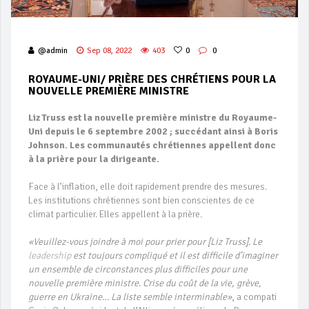
@admin
Sep 08, 2022
403
0
0
ROYAUME-UNI/ PRIÈRE DES CHRÉTIENS POUR LA
NOUVELLE PREMIÈRE MINISTRE
Liz Truss est la nouvelle première ministre du Royaume-
Uni depuis le 6 septembre 2002 ; succédant ainsi à Boris
Johnson. Les communautés chrétiennes appellent donc
à la prière pour la dirigeante.
Face à l’inflation, elle doit rapidement prendre des mesures.
Les institutions chrétiennes sont bien conscientes de ce
climat particulier. Elles appellent à la prière.
«Veuillez-vous joindre à moi pour prier pour [Liz Truss]. Le
leadership
est toujours compliqué et il est difficile d’imaginer
un ensemble de circonstances plus difficiles pour une
nouvelle première ministre. Crise du coût de la vie, grève,
guerre en Ukraine… La liste semble interminable»
, a compati