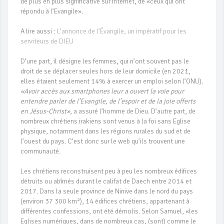
de plus en plus significative sur internet, de «ceux qui ont
répondu à l’Evangile».
A lire aussi :
L’annonce de l’Évangile, un impératif pour les
serviteurs de DIEU
D’une part, il désigne les femmes, qui n’ont souvent pas le
droit de se déplacer seules hors de leur domicile (en 2021,
elles étaient seulement 14% à exercer un emploi selon l’ONU).
«Avoir accès aux smartphones leur a ouvert la voie pour
entendre parler de l’Evangile, de l’espoir et de la joie offerts
en Jésus-Christ»
, a assuré l’homme de Dieu. D’autre part, de
nombreux chrétiens irakiens sont venus à la foi sans Eglise
physique, notamment dans les régions rurales du sud et de
l’ouest du pays. C’est donc sur le web qu’ils trouvent une
communauté.
Les chrétiens reconstruisent peu à peu les nombreux édifices
détruits ou abîmés durant le califat de Daech entre 2014 et
2017. Dans la seule province de Ninive dans le nord du pays
(environ 37 300 km²), 14 édifices chrétiens, appartenant à
différentes confessions, ont été démolis. Selon Samuel, «les
Eglises numériques, dans de nombreux cas, (sont) comme le