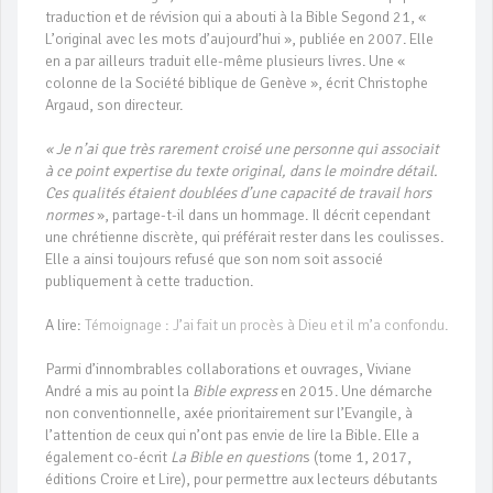
traduction et de révision qui a abouti à la Bible Segond 21, «
L’original avec les mots d’aujourd’hui », publiée en 2007. Elle
en a par ailleurs traduit elle-même plusieurs livres. Une «
colonne de la Société biblique de Genève », écrit Christophe
Argaud, son directeur.
« Je n’ai que très rarement croisé une personne qui associait
à ce point expertise du texte original, dans le moindre détail.
Ces qualités étaient doublées d’une capacité de travail hors
normes
», partage-t-il dans un hommage. Il décrit cependant
une chrétienne discrète, qui préférait rester dans les coulisses.
Elle a ainsi toujours refusé que son nom soit associé
publiquement à cette traduction.
A lire:
Témoignage : J’ai fait un procès à Dieu et il m’a confondu.
Parmi d’innombrables collaborations et ouvrages, Viviane
André a mis au point la
Bible express
en 2015. Une démarche
non conventionnelle, axée prioritairement sur l’Evangile, à
l’attention de ceux qui n’ont pas envie de lire la Bible. Elle a
également co-écrit
La Bible en question
s (tome 1, 2017,
éditions Croire et Lire), pour permettre aux lecteurs débutants