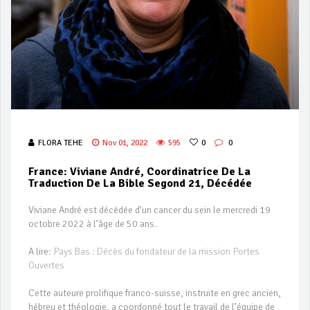
FLORA TEHE
Nov 01, 2022
595
0
0
France: Viviane André, Coordinatrice De La
Traduction De La Bible Segond 21, Décédée
Viviane André est décédée d’un cancer du sein le mercredi 19
octobre 2022 à l’âge de 50 ans.
A lire:
Pays Bas : Décès du fondateur de la mission Portes
Ouvertes
Cette auteure prolifique franco-suisse, instruite en grec ancien,
hébreu et théologie, a coordonné tout le travail de l’équipe de