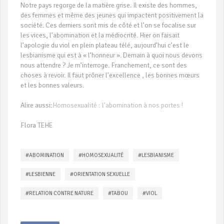
Notre pays regorge de la matière grise. Il existe des hommes,
des femmes et même des jeunes qui impactent positivement la
société. Ces derniers sont mis de côté et l’on se focalise sur
les vices, l’abomination et la médiocrité. Hier on faisait
l’apologie du viol en plein plateau télé, aujourd’hui c’est le
lesbianisme qui est à « l’honneur ». Demain à quoi nous devons
nous attendre ? Je m’interroge. Franchement, ce sont des
choses à revoir. Il faut prôner l’excellence , les bonnes mœurs
et les bonnes valeurs.
Alire aussi:
Homosexualité : l’abomination à nos portes !
Flora TEHE
#ABOMINATION
#HOMOSEXUALITÉ
#LESBIANISME
#LESBIENNE
#ORIENTATION SEXUELLE
#RELATION CONTRE NATURE
#TABOU
#VIOL