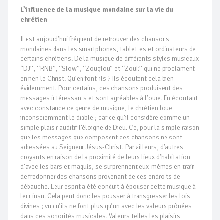
L’influence de la musique mondaine sur la vie du
chrétien
Il est aujourd’hui fréquent de retrouver des chansons
mondaines dans les smartphones, tablettes et ordinateurs de
certains chrétiens. De la musique de différents styles musicaux
‘‘DJ’’, ‘‘RNB’’, ‘‘Slow’’, ‘‘Zouglou’’ et ‘‘Zouk’’ qui ne proclament
en rien le Christ. Qu’en font-ils ? Ils écoutent cela bien
évidemment. Pour certains, ces chansons produisent des
messages intéressants et sont agréables à l’ouïe. En écoutant
avec constance ce genre de musique, le chrétien loue
inconsciemment le diable ; car ce qu’il considère comme un
simple plaisir auditif l’éloigne de Dieu. Ce, pour la simple raison
que les messages que composent ces chansons ne sont
adressées au Seigneur Jésus-Christ. Par ailleurs, d’autres
croyants en raison de la proximité de leurs lieux d’habitation
d’avec les bars et maquis, se surprennent eux-mêmes en train
de fredonner des chansons provenant de ces endroits de
débauche. Leur esprit a été conduit à épouser cette musique à
leur insu. Cela peut donc les pousser à transgresser les lois
divines ; vu qu’ils ne font plus qu’un avec les valeurs prônées
dans ces sonorités musicales. Valeurs telles les plaisirs