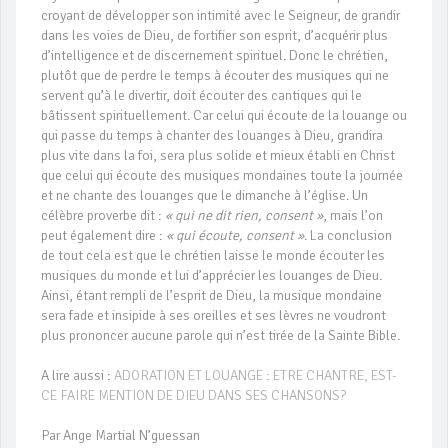
croyant de développer son intimité avec le Seigneur, de grandir
dans les voies de Dieu, de fortifier son esprit, d’acquérir plus
d’intelligence et de discernement spirituel. Donc le chrétien,
plutôt que de perdre le temps à écouter des musiques qui ne
servent qu’à le divertir, doit écouter des cantiques qui le
bâtissent spirituellement. Car celui qui écoute de la louange ou
qui passe du temps à chanter des louanges à Dieu, grandira
plus vite dans la foi, sera plus solide et mieux établi en Christ
que celui qui écoute des musiques mondaines toute la journée
et ne chante des louanges que le dimanche à l’église. Un
célèbre proverbe dit :
« qui ne dit rien, consent »
, mais l’on
peut également dire :
« qui écoute, consent »
. La conclusion
de tout cela est que le chrétien laisse le monde écouter les
musiques du monde et lui d’apprécier les louanges de Dieu.
Ainsi, étant rempli de l’esprit de Dieu, la musique mondaine
sera fade et insipide à ses oreilles et ses lèvres ne voudront
plus prononcer aucune parole qui n’est tirée de la Sainte Bible.
A lire aussi :
ADORATION ET LOUANGE : ETRE CHANTRE, EST-
CE FAIRE MENTION DE DIEU DANS SES CHANSONS?
Par Ange Martial N’guessan