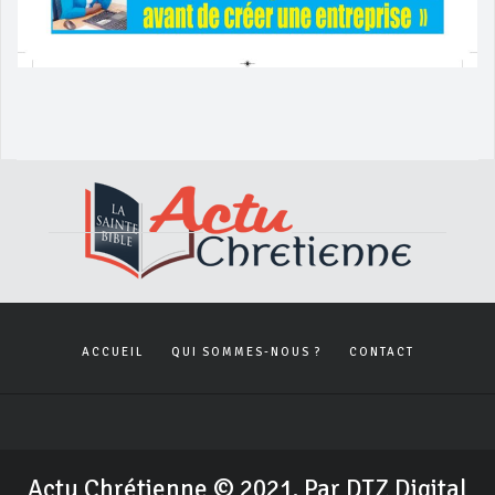
ACCUEIL
QUI SOMMES-NOUS ?
CONTACT
Actu Chrétienne © 2021. Par DTZ Digital