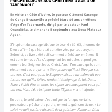
PRECHE MARC 16 AUX CHRETIENS D’AGE D’OR
TABERNACLE
En visite en Côte d’Ivoire, le pasteur Clément Kasongo
du Congo Brazzaville a prêché Marc 16 aux chrétiens
d’Age d’or Tabernacle, dirigé par le pasteur Paul
Onandjéka, le dimanche 5 septembre aux Deux Plateaux
Agban.
S’inspirant du passage biblique de Jean 6 : 62-63, l’homme de
Dieu a affirmé que Marc 16 doit être vécu par tout croyant.
Selon lui, ce livre a été suffisamment prêché aux chrétiens. Il
est donc temps qu’ils s’approprient les miracles et prodiges
comme leur Seigneur Jésus-Christ. Ainsi, l’on saura qu’ils sont
réellement des croyants.
«
Dieu
prouve qu’il est Dieu par ses
œuvres. C’est pourquoi, le Seigneur Jésus a lui-même dit que
les œuvres qu’Il a faites, rendent témoignage de lui. Donc,
Marc 16 doit être en nous. les signes accompagnent ceux qui
ont cru. Marc 16, c’est pour toute l’Eglise. »
, a-t-il ajouté.
En outre, le prédicateur s’est indigné du fait que certains
prédicateurs prêchant la parole, renient la guérison divine.
« Le
salut ne doit pas être dissocié de la guérison. J’aime un Dieu