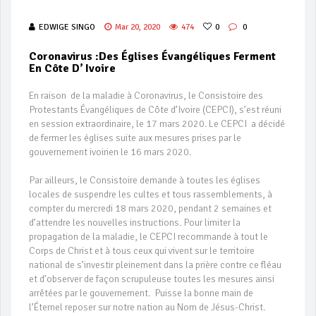
EDWIGE SINGO
Mar 20, 2020
474
0
0
Coronavirus :Des Églises Évangéliques Ferment
En Côte D’ Ivoire
En raison de la maladie à Coronavirus, le Consistoire des
Protestants Évangéliques de Côte d’Ivoire (CEPCI), s’est réuni
en session extraordinaire, le 17 mars 2020. Le CEPCI a décidé
de fermer les églises suite aux mesures prises par le
gouvernement ivoirien le 16 mars 2020.
Par ailleurs, le Consistoire demande à toutes les églises
locales de suspendre les cultes et tous rassemblements, à
compter du mercredi 18 mars 2020, pendant 2 semaines et
d’attendre les nouvelles instructions. Pour limiter la
propagation de la maladie, le CEPCI recommande à tout le
Corps de Christ et à tous ceux qui vivent sur le territoire
national de s’investir pleinement dans la prière contre ce fléau
et d’observer de façon scrupuleuse toutes les mesures ainsi
arrêtées par le gouvernement. Puisse la bonne main de
l’Éternel reposer sur notre nation au Nom de Jésus-Christ.