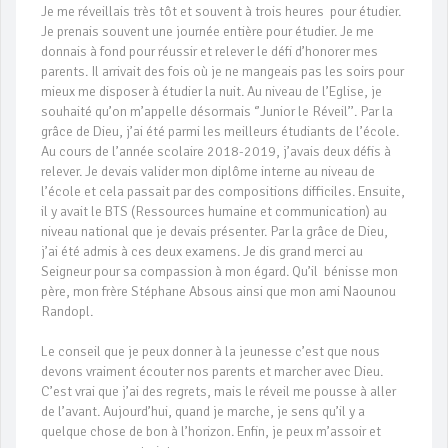
Je me réveillais très tôt et souvent à trois heures pour étudier.
Je prenais souvent une journée entière pour étudier. Je me
donnais à fond pour réussir et relever le défi d’honorer mes
parents. Il arrivait des fois où je ne mangeais pas les soirs pour
mieux me disposer à étudier la nuit. Au niveau de l’Eglise, je
souhaité qu’on m’appelle désormais ‘’Junior le Réveil’’. Par la
grâce de Dieu, j’ai été parmi les meilleurs étudiants de l’école.
Au cours de l’année scolaire 2018-2019, j’avais deux défis à
relever. Je devais valider mon diplôme interne au niveau de
l’école et cela passait par des compositions difficiles. Ensuite,
il y avait le BTS (Ressources humaine et communication) au
niveau national que je devais présenter. Par la grâce de Dieu,
j’ai été admis à ces deux examens. Je dis grand merci au
Seigneur pour sa compassion à mon égard. Qu’il bénisse mon
père, mon frère Stéphane Absous ainsi que mon ami Naounou
Randopl.
Le conseil que je peux donner à la jeunesse c’est que nous
devons vraiment écouter nos parents et marcher avec Dieu.
C’est vrai que j’ai des regrets, mais le réveil me pousse à aller
de l’avant. Aujourd’hui, quand je marche, je sens qu’il y a
quelque chose de bon à l’horizon. Enfin, je peux m’assoir et