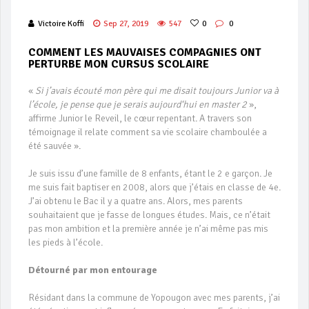
Victoire Koffi
Sep 27, 2019
547
0
0
COMMENT LES MAUVAISES COMPAGNIES ONT
PERTURBE MON CURSUS SCOLAIRE
«
Si j’avais écouté mon père qui me disait toujours Junior va à
l’école, je pense que je serais aujourd‘hui en master 2
»,
affirme Junior le Reveil, le cœur repentant. A travers son
témoignage il relate comment sa vie scolaire chamboulée a
été sauvée ».
Je suis issu d’une famille de 8 enfants, étant le 2 e garçon. Je
me suis fait baptiser en 2008, alors que j’étais en classe de 4e.
J’ai obtenu le Bac il y a quatre ans. Alors, mes parents
souhaitaient que je fasse de longues études. Mais, ce n’était
pas mon ambition et la première année je n’ai même pas mis
les pieds à l’école.
Détourné par mon entourage
Résidant dans la commune de Yopougon avec mes parents, j’ai