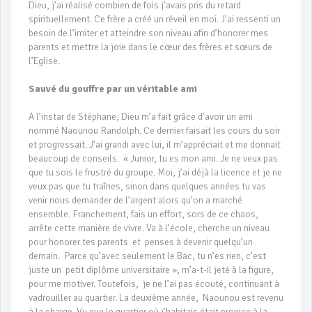
Dieu, j’ai réalisé combien de fois j’avais pris du retard
spirituellement. Ce frère a créé un réveil en moi. J’ai ressenti un
besoin de l’imiter et atteindre son niveau afin d’honorer mes
parents et mettre la joie dans le cœur des frères et sœurs de
l’Eglise.
Sauvé du gouffre par un véritable ami
A l’instar de Stéphane, Dieu m’a fait grâce d’avoir un ami
nommé Naounou Randolph. Ce dernier faisait les cours du soir
et progressait. J’ai grandi avec lui, il m’appréciait et me donnait
beaucoup de conseils. « Junior, tu es mon ami. Je ne veux pas
que tu sois le frustré du groupe. Moi, j’ai déjà la licence et je ne
veux pas que tu traînes, sinon dans quelques années tu vas
venir nous demander de l’argent alors qu’on a marché
ensemble. Franchement, fais un effort, sors de ce chaos,
arrête cette manière de vivre. Va à l’école, cherche un niveau
pour honorer tes parents et penses à devenir quelqu’un
demain. Parce qu’avec seulement le Bac, tu n’es rien, c’est
juste un petit diplôme universitaire », m’a-t-il jeté à la figure,
pour me motiver. Toutefois, je ne l’ai pas écouté, continuant à
vadrouiller au quartier. La deuxième année, Naounou est revenu
à la charge. Vu que le quartier où j’habitais était propice à la