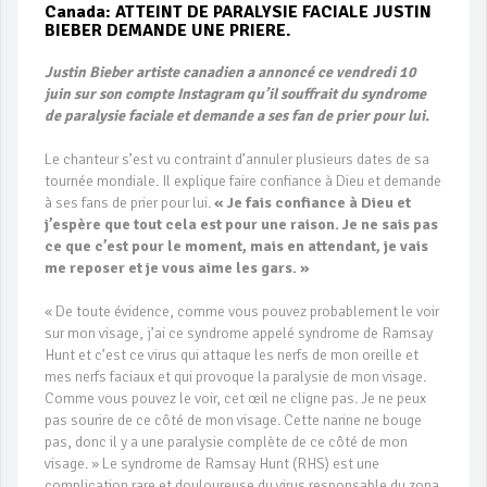
Canada: ATTEINT DE PARALYSIE FACIALE JUSTIN
BIEBER DEMANDE UNE PRIERE.
Justin Bieber artiste canadien a annoncé ce vendredi 10
juin sur son compte Instagram qu’il souffrait du syndrome
de paralysie faciale et demande a ses fan de prier pour lui.
Le chanteur s’est vu contraint d’annuler plusieurs dates de sa
tournée mondiale. Il explique faire confiance à Dieu et demande
à ses fans de prier pour lui.
« Je fais confiance à Dieu et
j’espère que tout cela est pour une raison. Je ne sais pas
ce que c’est pour le moment, mais en attendant, je vais
me reposer et je vous aime les gars. »
« De toute évidence, comme vous pouvez probablement le voir
sur mon visage, j’ai ce syndrome appelé syndrome de Ramsay
Hunt et c’est ce virus qui attaque les nerfs de mon oreille et
mes nerfs faciaux et qui provoque la paralysie de mon visage.
Comme vous pouvez le voir, cet œil ne cligne pas. Je ne peux
pas sourire de ce côté de mon visage. Cette narine ne bouge
pas, donc il y a une paralysie complète de ce côté de mon
visage. » Le syndrome de Ramsay Hunt (RHS) est une
complication rare et douloureuse du virus responsable du zona