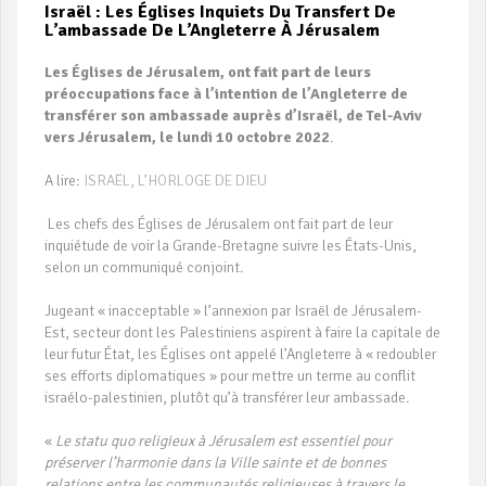
Israël : Les Églises Inquiets Du Transfert De
L’ambassade De L’Angleterre À Jérusalem
Les Églises de Jérusalem, ont fait part de leurs
préoccupations face à l’intention de l’Angleterre de
transférer son ambassade auprès d’Israël, de Tel-Aviv
vers Jérusalem,
le lundi 10 octobre 2022
.
A lire:
ISRAËL, L’HORLOGE DE DIEU
Les chefs des Églises de Jérusalem ont fait part de leur
inquiétude de voir la Grande-Bretagne suivre les États-Unis,
selon un communiqué conjoint.
Jugeant « inacceptable » l’annexion par Israël de Jérusalem-
Est, secteur dont les Palestiniens aspirent à faire la capitale de
leur futur État, les Églises ont appelé l’Angleterre à « redoubler
ses efforts diplomatiques » pour mettre un terme au conflit
israélo-palestinien, plutôt qu’à transférer leur ambassade.
«
Le statu quo religieux à Jérusalem est essentiel pour
préserver l’harmonie dans la Ville sainte et de bonnes
relations entre les communautés religieuses à travers le