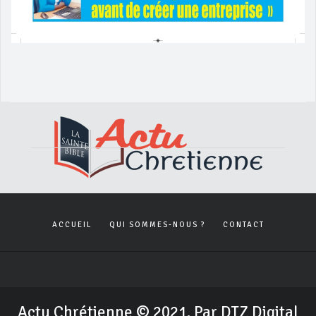
ACCUEIL
QUI SOMMES-NOUS ?
CONTACT
Actu Chrétienne © 2021. Par DTZ Digital