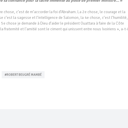
orde sa confiance pour la tâche immense au poste de premier ministre…
»
e chose, c’est de m’accorder la foi d’Abraham. La 2e chose, le courage et la
se c’est la sagesse et l’intelligence de Salomon, la 4e chose, c’est l’humilité,
 5e chose je demande à Dieu d’aider le président Ouattara à faire de la Côte
la fraternité et l’amitié sont le ciment qui unissent entre nous Ivoiriens », a-t-i
#ROBERT BEUGRÉ MAMBÉ