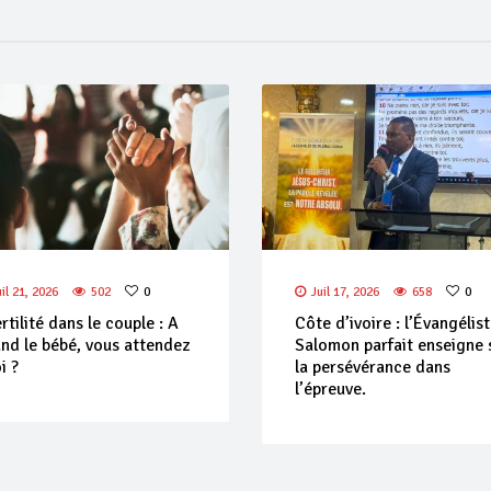
uil 21, 2026
502
0
Juil 17, 2026
658
0
ertilité dans le couple : A
Côte d’ivoire : l’Évangélis
nd le bébé, vous attendez
Salomon parfait enseigne 
i ?
la persévérance dans
l’épreuve.