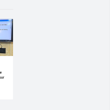
te
sur