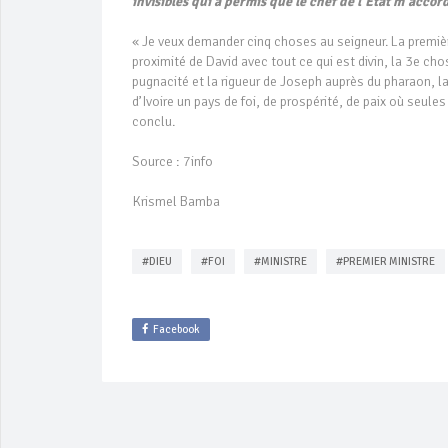
invisibles qui a permis que le chef de l’État m’acc
« Je veux demander cinq choses au seigneur. La premièr
proximité de David avec tout ce qui est divin, la 3e cho
pugnacité et la rigueur de Joseph auprès du pharaon, la
d’Ivoire un pays de foi, de prospérité, de paix où seules 
conclu.
Source : 7info
Krismel Bamba
#DIEU
#FOI
#MINISTRE
#PREMIER MINISTRE
Facebook