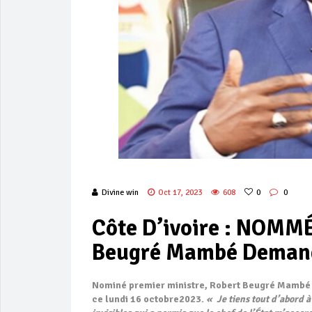
Divine win
Oct 17, 2023
608
0
0
Côte D’ivoire : NOM
Beugré Mambé Demand
Nominé premier ministre, Robert Beugré Mambé a
ce lundi 16 octobre2023.
« Je tiens tout d’abord à