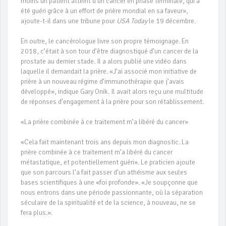
moins un patient atteint d’un cancer en phase terminale, qui a
été guéri grâce à un effort de prière mondial en sa faveur»,
ajoute-t-il dans une tribune pour
USA Today
le 19 décembre.
En outre, le cancérologue livre son propre témoignage. En
2018, c’était à son tour d’être diagnostiqué d’un cancer de la
prostate au dernier stade. Il a alors publié une vidéo dans
laquelle il demandait la prière. «J’ai associé mon initiative de
prière à un nouveau régime d’immunothérapie que j’avais
développé», indique Gary Onik. Il avait alors reçu une multitude
de réponses d’engagement à la prière pour son rétablissement.
«La prière combinée à ce traitement m’a libéré du cancer»
«Cela fait maintenant trois ans depuis mon diagnostic. La
prière combinée à ce traitement m’a libéré du cancer
métastatique, et potentiellement guéri». Le praticien ajoute
que son parcours l’a fait passer d’un athéisme aux seules
bases scientifiques à une «foi profonde». «Je soupçonne que
nous entrons dans une période passionnante, où la séparation
séculaire de la spiritualité et de la science, à nouveau, ne se
fera plus.».