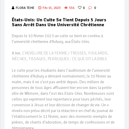
FLORA TEHE
Fév 15, 2023
556
0
0
États-Unis: Un Culte Se Tient Depuis 5 Jours
Sans Arrêt Dans Une Université Chrétienne
Depuis le 10 février 2023 un culte se tient en continu à
l’université chrétienne d’Asbury, aux États-Unis.
A lire:
CHEVELURE DE LA FEMME / TRESSES, FOULARDS,
MÈCHES, TISSAGES, PERRUQUES : CE QUE DIT LA BIBLE
Le culte pour les étudiants dans l’auditorium de l’université
chrétienne d’Asbury a démarré normalement, le 10 février au
matin, mais il ne s’est pas arrêté depuis. Des milliers de
personnes de tous âges affluaient hier encore dans la petite
ville de Wilmore, dans l’est des Etats-Unis. Nombreuses sont
celles qui expriment leur repentance pour leurs péchés, leur
conversion à Jésus et leur décision de changer de vie. Un «
réveil» non prévu décrit par la rédactrice en chef du journal de
l’établissement le 11 février, avec des moments «remplis de
prières, de chants d’adoration, de temps de confessions et de
témoignage».