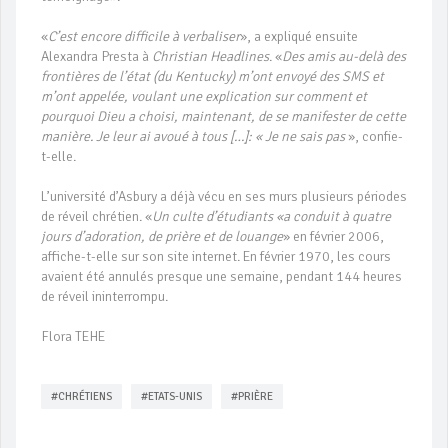
«
C’est encore difficile à verbaliser
», a expliqué ensuite
Alexandra Presta à
Christian Headlines
. «
Des amis au-delà des
frontières de l’état (du Kentucky) m’ont envoyé des SMS et
m’ont appelée, voulant une explication sur comment et
pourquoi Dieu a choisi, maintenant, de se manifester de cette
manière. Je leur ai avoué à tous […]: « Je ne sais pas
», confie-
t-elle.
L’université d’Asbury a déjà vécu en ses murs plusieurs périodes
de réveil chrétien. «
Un culte d’étudiants «a conduit à quatre
jours d’adoration, de prière et de louange
» en février 2006,
affiche-t-elle sur son site internet. En février 1970, les cours
avaient été annulés presque une semaine, pendant 144 heures
de réveil ininterrompu.
Flora TEHE
#CHRÉTIENS
#ETATS-UNIS
#PRIÈRE