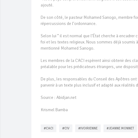
ajouté.
De son côté, le pasteur Mohamed Sanogo, membre fonda
répercussions de l’ordonnance.
Selon lui ” il est normal que l’État cherche à encadrer
foi et les textes religieux. Nous sommes déjà soumis à
mentionné Mohamed Sanogo.
Les membres de la CACI espèrent ainsi obtenir des clar
préalable pour les prédicateurs étrangers, une dispositi
De plus, les responsables du Conseil des Apôtres ont r
parvenir à un texte plus inclusif et adapté aux réalités 
Source : Abidjan.net
Krismel Bamba
#CACI
#CIV
#IVOIRIENNE
#JEANNE MONNET