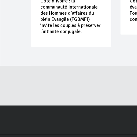
Côte d’Ivoire : la
Côt
communauté Internationale
éva
des Hommes d’affaires du
Fou
plein Evangile (FGBMFI)
con
invite les couples à préserver
l’intimité conjugale.