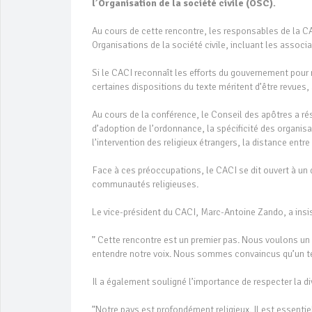
l’Organisation de la société civile (OSC).
Au cours de cette rencontre, les responsables de la C
Organisations de la société civile, incluant les associ
Si le CACI reconnaît les efforts du gouvernement pour m
certaines dispositions du texte méritent d’être revues,
Au cours de la conférence, le Conseil des apôtres a 
d’adoption de l’ordonnance, la spécificité des organisat
l’intervention des religieux étrangers, la distance entre
Face à ces préoccupations, le CACI se dit ouvert à un di
communautés religieuses.
Le vice-président du CACI, Marc-Antoine Zando, a insi
” Cette rencontre est un premier pas. Nous voulons un 
entendre notre voix. Nous sommes convaincus qu’un terr
Il a également souligné l’importance de respecter la div
”Notre pays est profondément religieux. Il est essentie