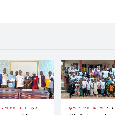
oût 03, 2026
121
0
Mar 31, 2026
1.77k
1