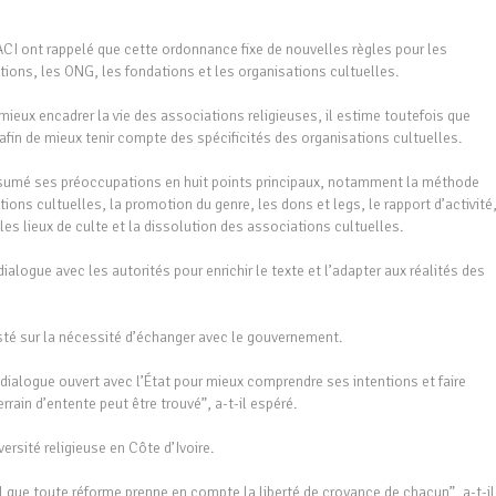
ACI ont rappelé que cette ordonnance fixe de nouvelles règles pour les
ations, les ONG, les fondations et les organisations cultuelles.
ieux encadrer la vie des associations religieuses, il estime toutefois que
 afin de mieux tenir compte des spécificités des organisations cultuelles.
résumé ses préoccupations en huit points principaux, notamment la méthode
ions cultuelles, la promotion du genre, les dons et legs, le rapport d’activité
 les lieux de culte et la dissolution des associations cultuelles.
alogue avec les autorités pour enrichir le texte et l’adapter aux réalités des
sté sur la nécessité d’échanger avec le gouvernement.
dialogue ouvert avec l’État pour mieux comprendre ses intentions et faire
ain d’entente peut être trouvé”, a-t-il espéré.
ersité religieuse en Côte d’Ivoire.
l que toute réforme prenne en compte la liberté de croyance de chacun”, a-t-il