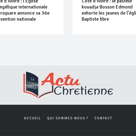
e d’ivoire : l’Église
Côte d’ivoire : le pasteur
ngélique internationale
kouadja Bosson Edmond
rsquare annonce sa 36e
exhorte les jeunes de l’égl
vention nationale
Baptiste libre
ACCUEIL
QUI SOMMES-NOUS ?
CONTACT