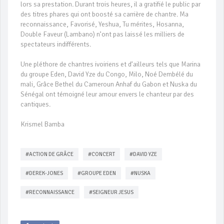
lors sa prestation. Durant trois heures, il a gratifié le public par
des titres phares qui ont boosté sa carrière de chantre. Ma
reconnaissance, Favorisé, Yeshua, Tu mérites, Hosanna,
Double Faveur (Lambano) n’ont pas laissé les milliers de
spectateurs indifférents.
Une pléthore de chantres ivoiriens et d’ailleurs tels que Marina
du groupe Eden, David Yze du Congo, Milo, Noé Dembélé du
mali, Grâce Bethel du Cameroun Anhaf du Gabon et Nuska du
Sénégal ont témoigné leur amour envers le chanteur par des
cantiques.
Krismel Bamba
#ACTION DE GRÂCE
#CONCERT
#DAVID YZE
#DEREK-JONES
#GROUPE EDEN
#NUSKA
#RECONNAISSANCE
#SEIGNEUR JESUS