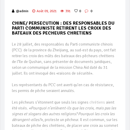
@admin
Août 09, 2021
391
0
0
CHINE/ PERSECUTION : DES RESPONSABLES DU
PARTI COMMUNISTE RETIRENT LES CROIX DES
BATEAUX DES PECHEURS CHRETIENS
Le 28 juillet, des responsables du Parti communiste chinois
(PCC) de la province du Zheijiang, au sud-est du pays, ont fait
retirer les croix des mâts des bateaux des pêcheurs chrétiens
de l’île de Qushan, sans présenter de documents juridiques,
selon un communiqué de la mission China Aid daté du 31
juillet. Ils ont invoqué des «raisons de sécurité».
Les représentants du PCC ont averti qu’en cas de résistance,
les permis de pêche seraient annulés.
Les pêcheurs s’étonnent que seuls les signes
chrétiens
aient
été visés.
«Pourquoi n’enlèvent-ils que les croix, mais pas les
signes et slogans des autres religions? Pourquoi les croix les
dérangent-elles?»
, proteste un pêcheur. Il est commun, sur les
bateaux de pêche des chrétiens, de placer une croix au sommet