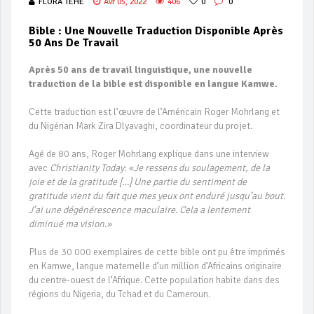
FLORA TEHE
Avr 05, 2022
406
0
0
Bible : Une Nouvelle Traduction Disponible Après
50 Ans De Travail
Après 50 ans de travail linguistique, une nouvelle
traduction de la bible est disponible en langue Kamwe.
Cette traduction est l’œuvre de l’Américain Roger Mohrlang et
du Nigérian Mark Zira Dlyavaghi, coordinateur du projet.
Agé de 80 ans, Roger Mohrlang explique dans une interview
avec
Christianity Today
: «
Je ressens du soulagement, de la
joie et de la gratitude […] Une partie du sentiment de
gratitude vient du fait que mes yeux ont enduré jusqu’au bout.
J’ai une dégénérescence maculaire. Cela a lentement
diminué ma vision.»
Plus de 30 000 exemplaires de cette bible ont pu être imprimés
en Kamwe, langue maternelle d’un million d’Africains originaire
du centre-ouest de l’Afrique. Cette population habite dans des
régions du Nigeria, du Tchad et du Cameroun.