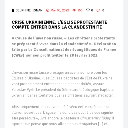
BELPHINE KONAN
Mar 03, 2022
455
0
0
CRISE UKRAINIENNE: L’EGLISE PROTESTANTE
COMPTE ENTRER DANS LA CLANDESTINITE
A Cause de l’invasion russe, « Les chrétiens protestants
se préparent à vivre dans la clandestinité ». Déclaration
faite par Le Conseil national des évangéliques de France
(
CNEF
) sur son profil twitter le 28 février 2022.
L’invasion russe laisse présager un avenir sombre pour les
Eglises d’Ukraine. «Les Eglises baptistes de l’Est de l’Ukraine
vont probablement entrer dans la clandestinité», assure
Yaroslav Pyzh. Le président du Séminaire théologique baptiste
ukrainien pense toutefois que les chrétiens sauront s’adapter.
«Historiquement, nous avons déjà vécu cette expérience sous
l’Union soviétique. L’Eglise n’a donc pas oublié ce que signifie
être persécuté», livre encore le pasteur à
Christianity Today
. Il
ajoute: «Je pense que nous allons nous réorganiser […] et