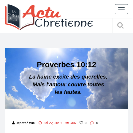
Tog
nav
Jephthé Win
Juil 22, 2019
406
0
0