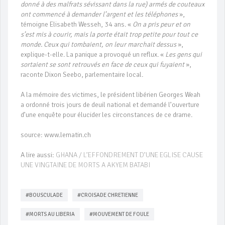
donné à des malfrats sévissant dans la rue) armés de couteaux
ont commencé à demander l’argent et les téléphones
»,
témoigne Elisabeth Wesseh, 34 ans. «
On a pris peur et on
s’est mis à courir, mais la porte était trop petite pour tout ce
monde. Ceux qui tombaient, on leur marchait dessus
»,
explique-t-elle. La panique a provoqué un reflux. «
Les gens qui
sortaient se sont retrouvés en face de ceux qui fuyaient
»,
raconte Dixon Seebo, parlementaire local.
A la mémoire des victimes, le président libérien Georges Weah
a ordonné trois jours de deuil national et demandé l’ouverture
d’une enquête pour élucider les circonstances de ce drame.
source: www.lematin.ch
A lire aussi:
GHANA / L’EFFONDREMENT D’UNE EGLISE CAUSE
UNE VINGTAINE DE MORTS A AKYEM BATABI
#BOUSCULADE
#CROISADE CHRETIENNE
#MORTS AU LIBERIA
#MOUVEMENT DE FOULE