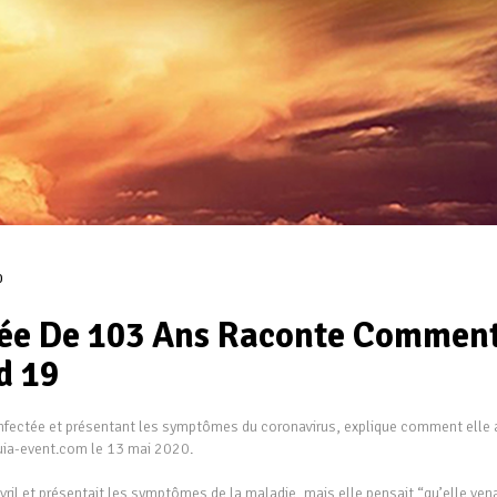
0
gée De 103 Ans Raconte Commen
d 19
 infectée et présentant les symptômes du coronavirus, explique comment elle 
leluia-event.com le 13 mai 2020.
avril et présentait les symptômes de la maladie, mais elle pensait “qu’elle vena