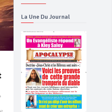
La Une Du Journal
t
a
it