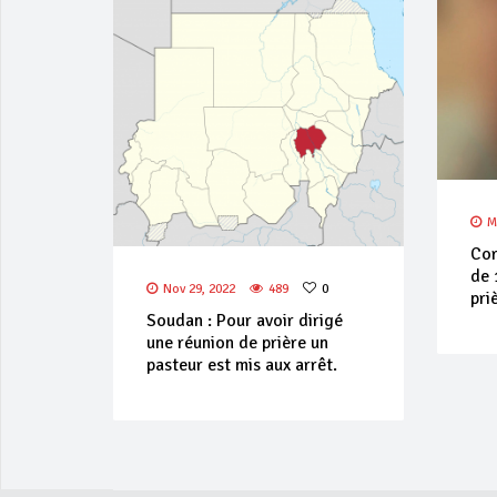
M
Cor
de 
Nov 29, 2022
489
0
pri
Soudan : Pour avoir dirigé
une réunion de prière un
pasteur est mis aux arrêt.