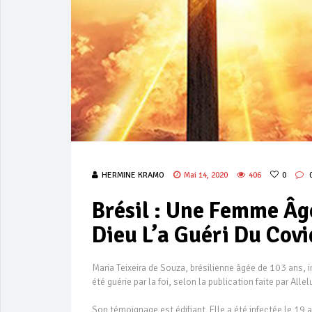
HERMINE KRAMO
Mai 14, 2020
406
0
Brésil : Une Femme Â
Dieu L’a Guéri Du Covi
Maria Teixeira de Souza, brésilienne âgée de 103 ans,
été guérie par la foi, selon la publication faite par Al
Son témoignage est édifiant. Elle a été infectée le 19 