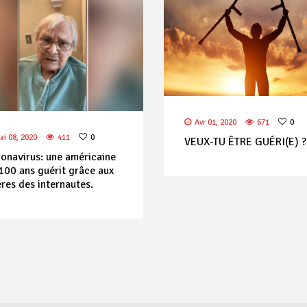
Avr 01, 2020
671
0
ai 08, 2020
411
0
VEUX-TU ÊTRE GUÉRI(E) ?
onavirus: une américaine
100 ans guérit grâce aux
ères des internautes.