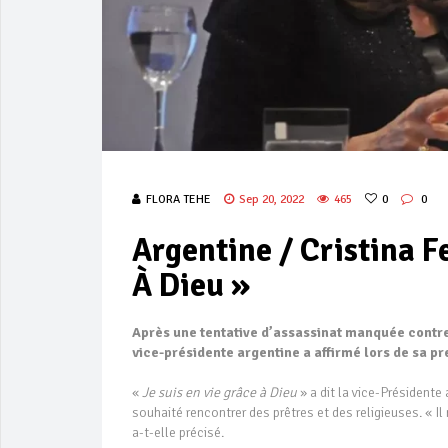
FLORA TEHE
Sep 20, 2022
465
0
0
Argentine / Cristina F
À Dieu »
Après une tentative d’assassinat manquée contre
vice-présidente argentine a affirmé lors de sa pr
«
Je suis en vie grâce à Dieu
» a dit la vice-Présidente
souhaité rencontrer des prêtres et des religieuses. « Il
a-t-elle précisé.