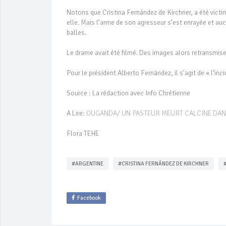
Notons que Cristina Fernández de Kirchner, a été victim
elle. Mais l’arme de son agresseur s’est enrayée et aucu
balles.
Le drame avait été filmé. Des images alors retransmise
Pour le président Alberto Fernández, il s’agit de « l’in
Source : La rédaction avec Info Chrétienne
A Lire:
OUGANDA/ UN PASTEUR MEURT CALCINE DANS 
Flora TEHE
#ARGENTINE
#CRISTINA FERNÁNDEZ DE KIRCHNER
Facebook