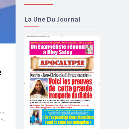
La Une Du Journal
e
, a
 »,