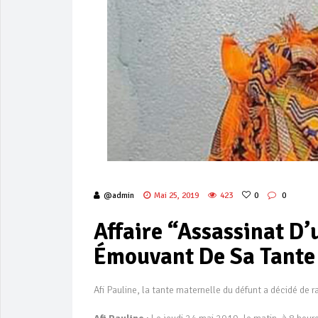
@admin
Mai 25, 2019
423
0
0
Affaire “Assassinat D
Émouvant De Sa Tante
Afi Pauline, la tante maternelle du défunt a décidé de