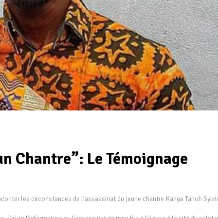
’un Chantre”: Le Témoignage
 raconter les circonstances de l’assassinat du jeune chantre Kanga Tanoh Sylvi