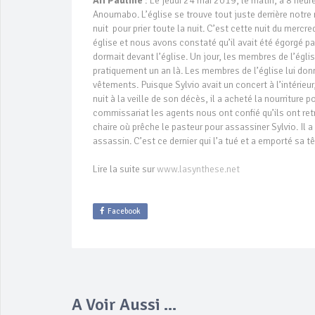
Afi Pauline
: Le jeudi 24 mai 2019, le matin, à 8 heures,
Anoumabo. L’église se trouve tout juste derrière notre ma
nuit pour prier toute la nuit. C’est cette nuit du merc
église et nous avons constaté qu’il avait été égorgé par
dormait devant l’église. Un jour, les membres de l’église
pratiquement un an là. Les membres de l’église lui don
vêtements. Puisque Sylvio avait un concert à l’intérieur
nuit à la veille de son décès, il a acheté la nourriture 
commissariat les agents nous ont confié qu’ils ont retr
chaire où prêche le pasteur pour assassiner Sylvio. Il a
assassin. C’est ce dernier qui l’a tué et a emporté sa tê
Lire la suite sur
www.lasynthese.net
Facebook
A Voir Aussi ...