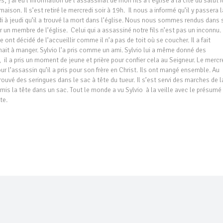
 j’ai eu l’information de l’assassinat de mon fils à l’église à la cité du salut i
ison. Il s’est retiré le mercredi soir à 19h. Il nous a informé qu’il y passera l
redi à jeudi qu’il a trouvé la mort dans l’église. Nous nous sommes rendus dans
 un membre de l’église. Celui qui a assassiné notre fils n’est pas un inconnu. 
 ont décidé de l’accueillir comme il n’a pas de toit où se coucher. Il a fait
nait à manger. Sylvio l’a pris comme un ami. Sylvio lui a même donné des
, il a pris un moment de jeune et prière pour confier cela au Seigneur. Le mercr
pour l’assassin qu’il a pris pour son frère en Christ. Ils ont mangé ensemble. Au
ouvé des seringues dans le sac à tête du tueur. Il s’est servi des marches de l
 mis la tête dans un sac. Tout le monde a vu Sylvio à la veille avec le présumé
te.